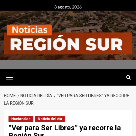
Skip
8 agosto, 2026
to
content
Primary
Menu
HOME
NOTICIA DEL DÍA
“VER PARA SER LIBRES” YA RECORRE
LA REGIÓN SUR
Nacionales
Noticia del día
“Ver para Ser Libres” ya recorre la
Región Sur