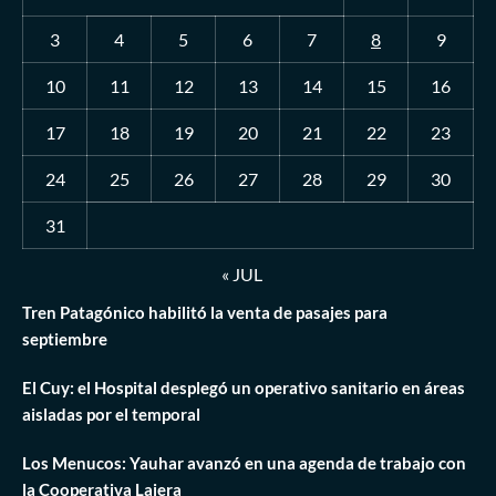
3
4
5
6
7
8
9
10
11
12
13
14
15
16
17
18
19
20
21
22
23
24
25
26
27
28
29
30
31
« JUL
Tren Patagónico habilitó la venta de pasajes para
septiembre
El Cuy: el Hospital desplegó un operativo sanitario en áreas
aisladas por el temporal
Los Menucos: Yauhar avanzó en una agenda de trabajo con
la Cooperativa Lajera