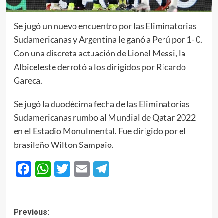
Se jugó un nuevo encuentro por las Eliminatorias
Sudamericanas y Argentina le ganó a Perú por 1- 0.
Con una discreta actuación de Lionel Messi, la
Albiceleste derrotó a los dirigidos por Ricardo
Gareca.
Se jugó la duodécima fecha de las Eliminatorias
Sudamericanas rumbo al Mundial de Qatar 2022
en el Estadio Monulmental. Fue dirigido por el
brasileño Wilton Sampaio.
Facebook
WhatsApp
Twitter
Email
Telegram
Post
Previous: