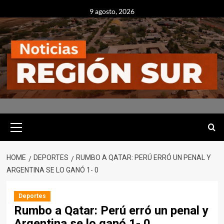
Skip
9 agosto, 2026
to
content
Primary
Menu
HOME
DEPORTES
RUMBO A QATAR: PERÚ ERRÓ UN PENAL Y
ARGENTINA SE LO GANÓ 1- 0
Deportes
Rumbo a Qatar: Perú erró un penal y
Argentina se lo ganó 1- 0