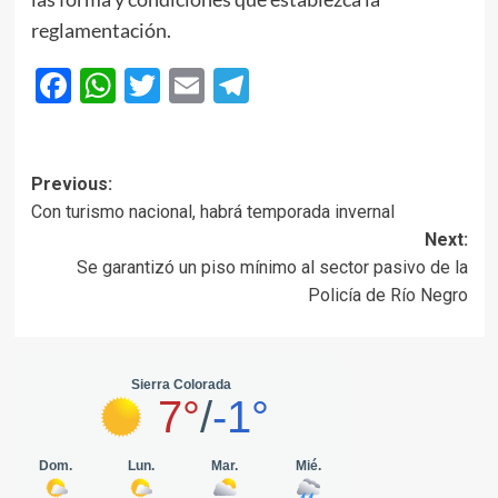
reglamentación.
Facebook
WhatsApp
Twitter
Email
Telegram
Post
Previous:
Con turismo nacional, habrá temporada invernal
navigation
Next:
Se garantizó un piso mínimo al sector pasivo de la
Policía de Río Negro