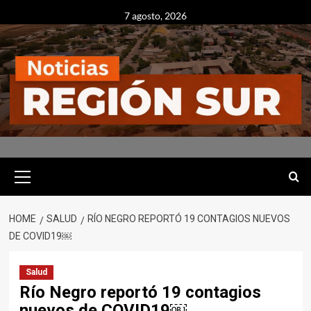
Skip
7 agosto, 2026
to
content
Primary
Menu
HOME
SALUD
RÍO NEGRO REPORTÓ 19 CONTAGIOS NUEVOS
DE COVID19￼
Salud
Río Negro reportó 19 contagios
nuevos de COVID19￼