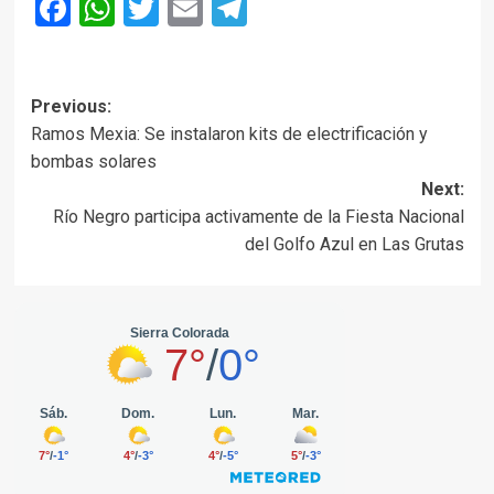
Facebook
WhatsApp
Twitter
Email
Telegram
Post
Previous:
Ramos Mexia: Se instalaron kits de electrificación y
navigation
bombas solares
Next:
Río Negro participa activamente de la Fiesta Nacional
del Golfo Azul en Las Grutas