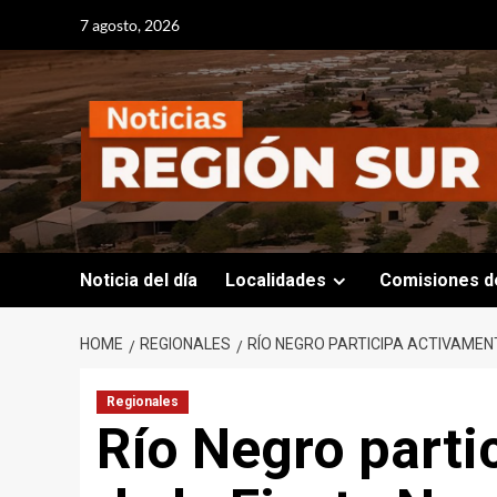
Skip
7 agosto, 2026
to
content
Noticia del día
Localidades
Comisiones d
HOME
REGIONALES
RÍO NEGRO PARTICIPA ACTIVAMENT
Regionales
Río Negro parti