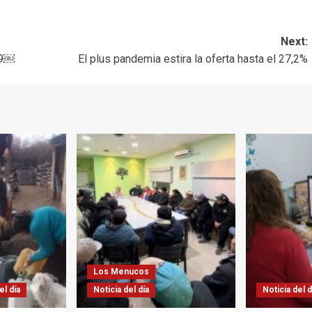
Next:
19￼
El plus pandemia estira la oferta hasta el 27,2%
Los Menucos
el día
Noticia del día
Noticia del d