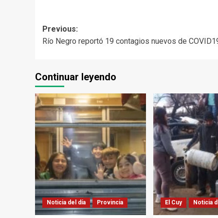
Post
Previous:
Río Negro reportó 19 contagios nuevos de COVID
navigation
Continuar leyendo
Noticia del día
Provincia
El Cuy
Noticia d