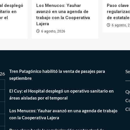
tal desplegó
Los Menucos: Yauhar
Paso clave 
itario en
avanzó en una agenda de
regularizac
r el
trabajo con la Cooperativa
de estatale
Lajera
6 agosto, 
6 agosto, 2026
Tren Patagónico habilitó la venta de pasajes para
Se
026
septiembre
El Cuy: el Hospital desplegó un operativo sanitario en
Qu
áreas aisladas por el temporal
Co
Cl
Los Menucos: Yauhar avanzó en una agenda de trabajo
con la Cooperativa Lajera