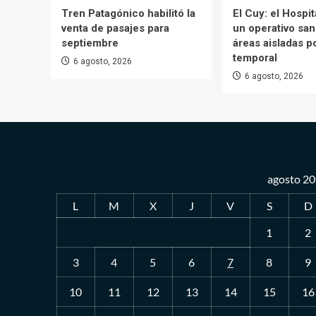
Tren Patagónico habilitó la
El Cuy: el Hospi
venta de pasajes para
un operativo san
septiembre
áreas aisladas po
temporal
6 agosto, 2026
6 agosto, 2026
agosto 2
L
M
X
J
V
S
D
1
2
3
4
5
6
7
8
9
10
11
12
13
14
15
16