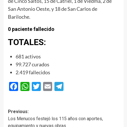
de Cinco Saltos, 15 de Catriel, 1 de Viedma, 2 de
San Antonio Oeste, y 18 de San Carlos de
Bariloche.
0 paciente fallecido
TOTALES:
681 activos
99.727 curados
2.419 fallecidos
Facebook
WhatsApp
Twitter
Email
Telegram
Post
Previous:
Los Menucos festejó los 115 años con aportes,
navigation
equipamiento y nuevas obras