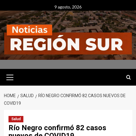
Skip
9 agosto, 2026
to
content
Primary
Menu
HOME
SALUD
RÍO NEGRO CONFIRMÓ 82 CASOS NUEVOS DE
COVID19
Salud
Río Negro confirmó 82 casos
nuevos de COVID19