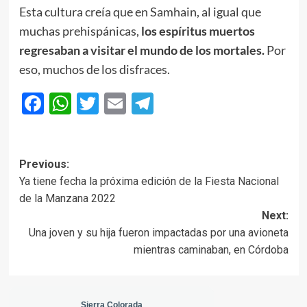
Esta cultura creía que en Samhain, al igual que
muchas prehispánicas,
los espíritus muertos
regresaban a visitar el mundo de los mortales.
Por
eso, muchos de los disfraces.
Facebook
WhatsApp
Twitter
Email
Telegram
Post
Previous:
Ya tiene fecha la próxima edición de la Fiesta Nacional
navigation
de la Manzana 2022
Next:
Una joven y su hija fueron impactadas por una avioneta
mientras caminaban, en Córdoba