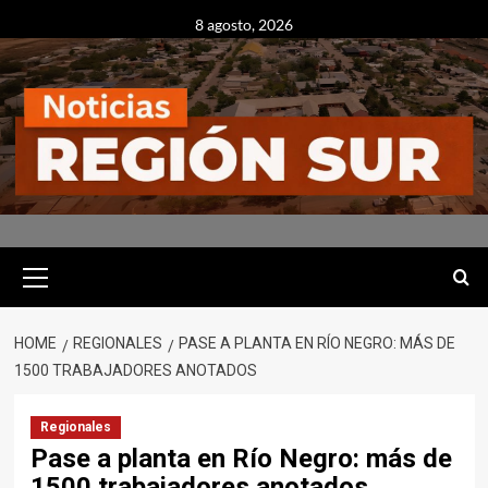
Skip
8 agosto, 2026
to
content
Primary
Menu
HOME
REGIONALES
PASE A PLANTA EN RÍO NEGRO: MÁS DE
1500 TRABAJADORES ANOTADOS
Regionales
Pase a planta en Río Negro: más de
1500 trabajadores anotados