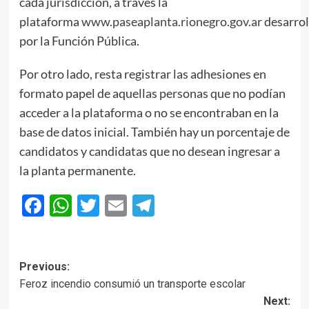
cada jurisdicción, a través la
plataforma
www.paseaplanta.rionegro.gov.ar
desarrol
por la Función Pública.
Por otro lado, resta registrar las adhesiones en
formato papel de aquellas personas que no podían
acceder a la plataforma o no se encontraban en la
base de datos inicial. También hay un porcentaje de
candidatos y candidatas que no desean ingresar a
la planta permanente.
Facebook
WhatsApp
Twitter
Email
Telegram
Post
Previous:
Feroz incendio consumió un transporte escolar
navigation
Next: