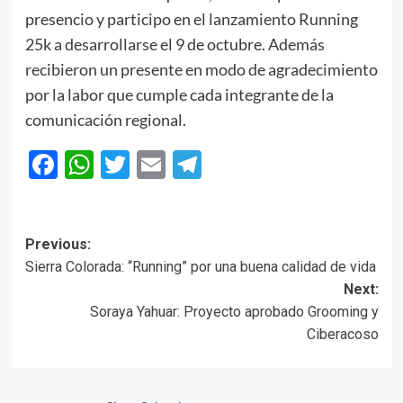
presencio y participo en el lanzamiento Running
25k a desarrollarse el 9 de octubre. Además
recibieron un presente en modo de agradecimiento
por la labor que cumple cada integrante de la
comunicación regional.
Facebook
WhatsApp
Twitter
Email
Telegram
Post
Previous:
Sierra Colorada: “Running” por una buena calidad de vida
navigation
Next:
Soraya Yahuar: Proyecto aprobado Grooming y
Ciberacoso