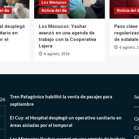
Los Menucos
el día
Noticia del día
Noticia del d
tal desplegó
Los Menucos: Yauhar
Paso clave 
itario en
avanzó en una agenda de
regularizac
r el
trabajo con la Cooperativa
de estatale
Lajera
6 agosto, 
6 agosto, 2026
Tren Patagónico habilitó la venta de pasajes para
Se
026
septiembre
El Cuy: el Hospital desplegó un operativo sanitario en
Qu
áreas aisladas por el temporal
Co
Cl
Los Menucos: Yauhar avanzó en una agenda de trabajo