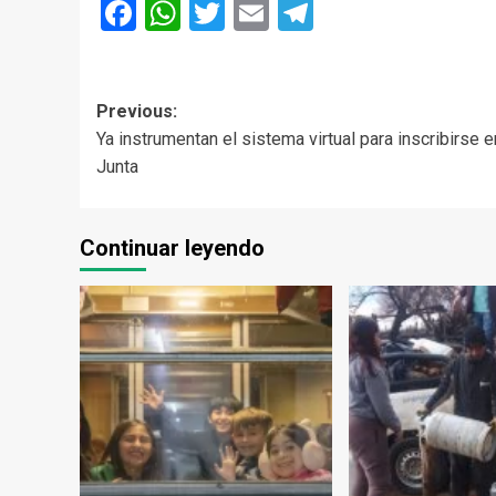
Facebook
WhatsApp
Twitter
Email
Telegram
Post
Previous:
Ya instrumentan el sistema virtual para inscribirse e
navigation
Junta
Continuar leyendo