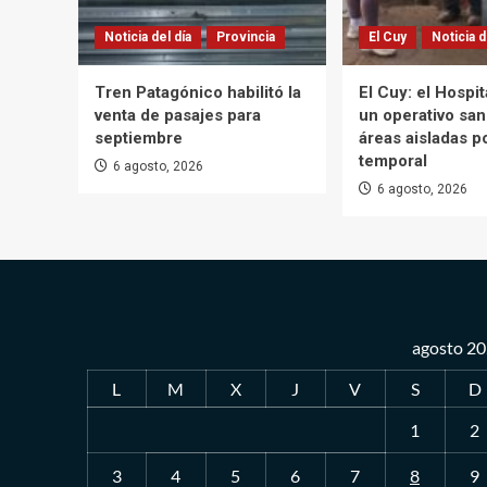
Noticia del día
Provincia
El Cuy
Noticia d
Tren Patagónico habilitó la
El Cuy: el Hospi
venta de pasajes para
un operativo san
septiembre
áreas aisladas po
temporal
6 agosto, 2026
6 agosto, 2026
agosto 2
L
M
X
J
V
S
D
1
2
3
4
5
6
7
8
9