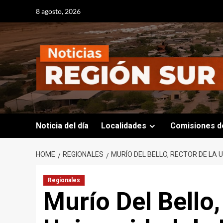
Skip
8 agosto, 2026
to
content
Noticia del día
Localidades
Comisiones d
HOME
REGIONALES
MURÍO DEL BELLO, RECTOR DE LA 
Regionales
Murío Del Bello,