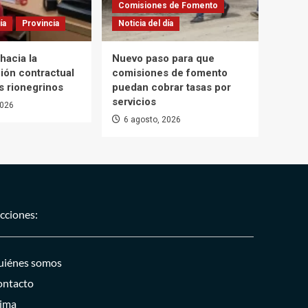
Comisiones de Fomento
ía
Provincia
Noticia del día
hacia la
Nuevo paso para que
ión contractual
comisiones de fomento
s rionegrinos
puedan cobrar tasas por
servicios
2026
6 agosto, 2026
cciones:
iénes somos
ntacto
ima