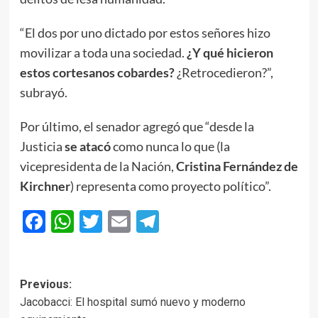
“El dos por uno dictado por estos señores hizo
movilizar a toda una sociedad.
¿Y qué hicieron
estos cortesanos cobardes?
¿Retrocedieron?”,
subrayó.
Por último, el senador agregó que “desde la
Justicia
se atacó
como nunca lo que (la
vicepresidenta de la Nación,
Cristina Fernández de
Kirchner
) representa como proyecto político”.
Facebook
WhatsApp
Twitter
Email
Telegram
Post
Previous:
Jacobacci: El hospital sumó nuevo y moderno
navigation