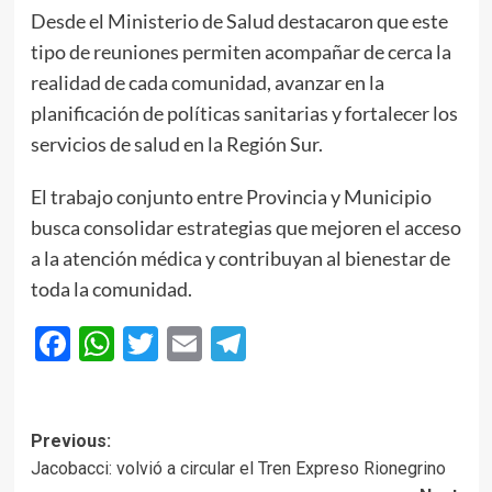
Desde el Ministerio de Salud destacaron que este
tipo de reuniones permiten acompañar de cerca la
realidad de cada comunidad, avanzar en la
planificación de políticas sanitarias y fortalecer los
servicios de salud en la Región Sur.
El trabajo conjunto entre Provincia y Municipio
busca consolidar estrategias que mejoren el acceso
a la atención médica y contribuyan al bienestar de
toda la comunidad.
Facebook
WhatsApp
Twitter
Email
Telegram
Post
Previous:
Jacobacci: volvió a circular el Tren Expreso Rionegrino
navigation