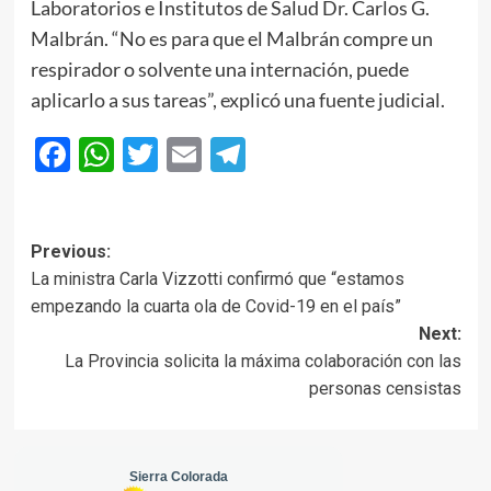
Laboratorios e Institutos de Salud Dr. Carlos G.
Malbrán. “No es para que el Malbrán compre un
respirador o solvente una internación, puede
aplicarlo a sus tareas”, explicó una fuente judicial.
Facebook
WhatsApp
Twitter
Email
Telegram
Post
Previous:
La ministra Carla Vizzotti confirmó que “estamos
navigation
empezando la cuarta ola de Covid-19 en el país”
Next:
La Provincia solicita la máxima colaboración con las
personas censistas