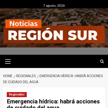
Skip
7 agosto, 2026
to
content
Primary
Menu
HOME
REGIONALES
EMERGENCIA HÍDRICA: HABRÁ ACCIONES
DE CUIDADO DEL AGUA
Regionales
Emergencia hídrica: habrá acciones
de cuidado del agua