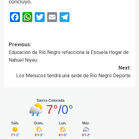
concluyó.
Facebook
WhatsApp
Twitter
Email
Telegram
Post
Previous:
Educación de Río Negro refacciona la Escuela Hogar de
navigation
Nahuel Niyeu
Next:
Los Menucos tendrá una sede de Río Negro Deporte