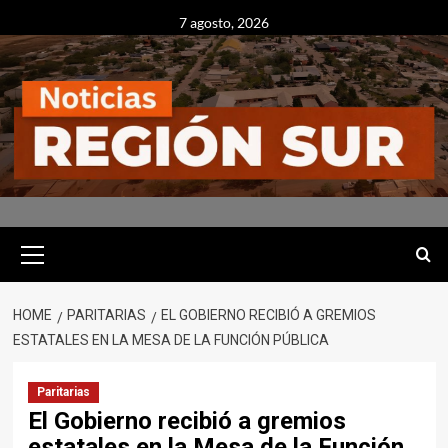
Skip
7 agosto, 2026
to
content
Primary
Menu
HOME
PARITARIAS
EL GOBIERNO RECIBIÓ A GREMIOS
ESTATALES EN LA MESA DE LA FUNCIÓN PÚBLICA
Paritarias
El Gobierno recibió a gremios
estatales en la Mesa de la Función