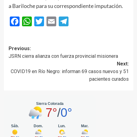
a Bariloche para su correspondiente imputación.
Facebook
WhatsApp
Twitter
Email
Telegram
Post
Previous:
JSRN cierra alianza con fuerza provincial misionera
navigation
Next:
COVID19 en Río Negro: informan 69 casos nuevos y 51
pacientes curados