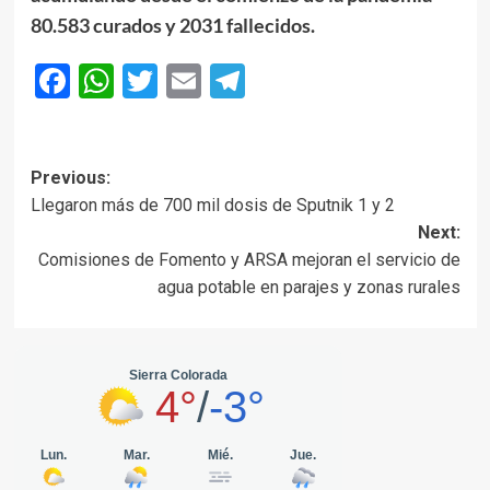
80.583 curados y 2031 fallecidos.
Facebook
WhatsApp
Twitter
Email
Telegram
Post
Previous:
Llegaron más de 700 mil dosis de Sputnik 1 y 2
navigation
Next:
Comisiones de Fomento y ARSA mejoran el servicio de
agua potable en parajes y zonas rurales