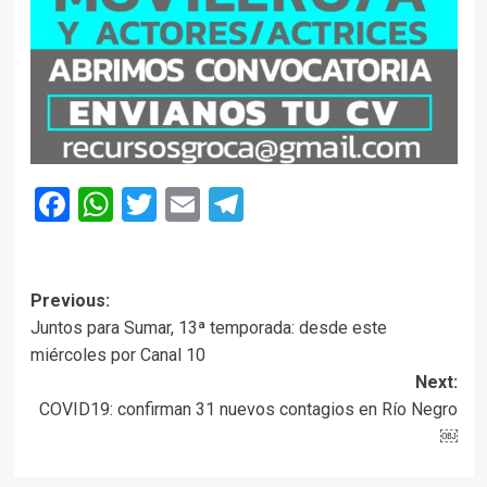
Facebook
WhatsApp
Twitter
Email
Telegram
Post
Previous:
Juntos para Sumar, 13ª temporada: desde este
navigation
miércoles por Canal 10
Next:
COVID19: confirman 31 nuevos contagios en Río Negro
￼