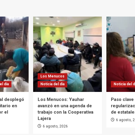
Los Menucos
el día
Noticia del día
Noticia del d
tal desplegó
Los Menucos: Yauhar
Paso clave 
itario en
avanzó en una agenda de
regularizac
r el
trabajo con la Cooperativa
de estatale
Lajera
6 agosto, 
6 agosto, 2026