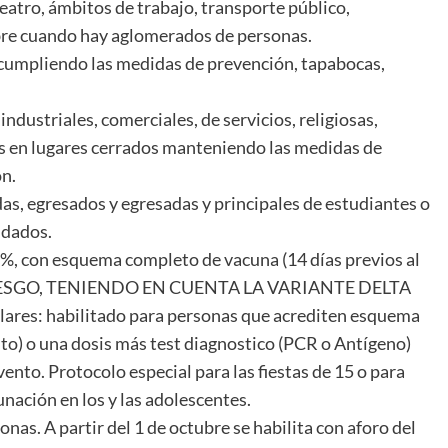
 teatro, ámbitos de trabajo, transporte público,
libre cuando hay aglomerados de personas.
 cumpliendo las medidas de prevención, tapabocas,
dustriales, comerciales, de servicios, religiosas,
les en lugares cerrados manteniendo las medidas de
ón.
das, egresados y egresadas y principales de estudiantes o
ndados.
0%, con esquema completo de vacuna (14 días previos al
RIESGO, TENIENDO EN CUENTA LA VARIANTE DELTA
milares: habilitado para personas que acrediten esquema
to) o una dosis más test diagnostico (PCR o Antígeno)
vento. Protocolo especial para las fiestas de 15 o para
nación en los y las adolescentes.
as. A partir del 1 de octubre se habilita con aforo del