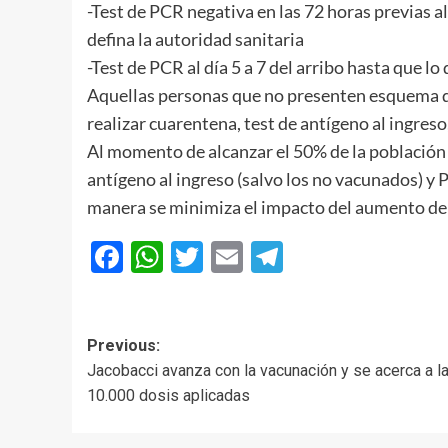
-Test de PCR negativa en las 72 horas previas a
defina la autoridad sanitaria
-Test de PCR al día 5 a 7 del arribo hasta que lo
Aquellas personas que no presenten esquema 
realizar cuarentena, test de antígeno al ingreso,
Al momento de alcanzar el 50% de la población
antígeno al ingreso (salvo los no vacunados) y P
manera se minimiza el impacto del aumento de 
Facebook
WhatsApp
Twitter
Email
Telegram
Post
Previous:
Jacobacci avanza con la vacunación y se acerca a l
navigation
10.000 dosis aplicadas