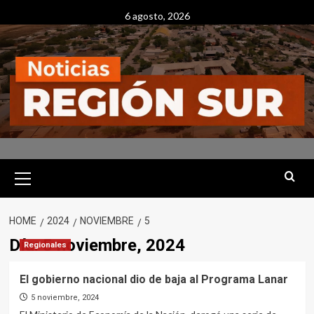
Skip
6 agosto, 2026
to
content
Primary
Menu
HOME
2024
NOVIEMBRE
5
Día:
5 noviembre, 2024
Regionales
El gobierno nacional dio de baja al Programa Lanar
5 noviembre, 2024