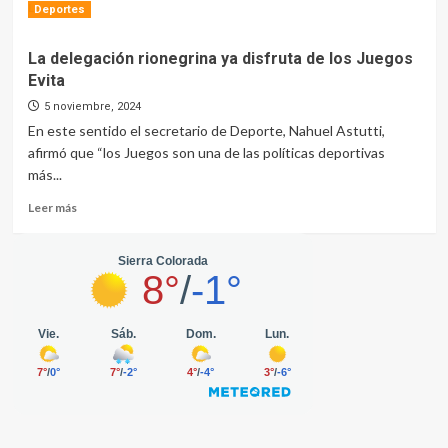
Read
Leer más
Deportes
para
more
comenzar
about
a
La delegación rionegrina ya disfruta de los Juegos
Este
estudiar
Evita
fin
en
de
5 noviembre, 2024
2025
semana
En este sentido el secretario de Deporte, Nahuel Astutti,
Ramos
afirmó que “los Juegos son una de las políticas deportivas
Mexía
más...
festeja
su
Read
Leer más
aniversario
more
N°
about
141
La
delegación
rionegrina
ya
disfruta
de
los
Juegos
Evita