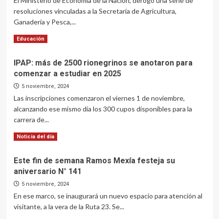
El Ministerio de Economía de la Nación, derogó una serie de
resoluciones vinculadas a la Secretaría de Agricultura,
Ganadería y Pesca,...
Read
Leer más
Educación
more
about
IPAP: más de 2500 rionegrinos se anotaron para
El
comenzar a estudiar en 2025
gobierno
nacional
5 noviembre, 2024
dio
Las inscripciones comenzaron el viernes 1 de noviembre,
de
alcanzando ese mismo día los 300 cupos disponibles para la
baja
carrera de...
al
Programa
Read
Leer más
Noticia del día
Lanar
more
about
Este fin de semana Ramos Mexía festeja su
IPAP:
aniversario N° 141
más
de
5 noviembre, 2024
2500
En ese marco, se inaugurará un nuevo espacio para atención al
rionegrinos
visitante, a la vera de la Ruta 23. Se...
se
anotaron