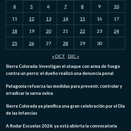
4
5
6
7
8
9
10
11
12
13
14
15
16
17
18
19
20
21
22
23
24
25
26
27
28
29
30
« OCT
DIC »
Sierra Colorada: Investigan el ataque con arma de fuego
contra un perro: el dueño realizó una denuncia penal
Patagonia refuerza las medidas para prevenir, controlar y
erradicar la sarna ovina
Sierra Colorada ya planifica una gran celebración por el Día
de las Infancias
A Rodar Escuelas 2026: ya está abierta la convocatoria