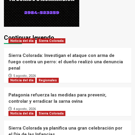
Continuar leyendo
Noticia del día
Sierra Colorada
Sierra Colorada: Investigan el ataque con arma de
fuego contra un perro: el dueño realizó una denuncia
penal
5 agosto, 2026
Noticia del día
Regionales
Patagonia refuerza las medidas para prevenir,
controlar y erradicar la sarna ovina
4 agosto, 2026
Noticia del día
Sierra Colorada
Sierra Colorada ya planifica una gran celebración por
el Día de las Infancias